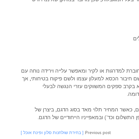
ברת למדרגות או לקיר ומאפשר עלייה וירידה נוחה עם
ם חיבור הכסא למעלון עצמו ולשם פיקוח בטיחותי, אך
א בקרב ספקים המשווקים עזרי הנגשה לבעלי
דומה.
 נעים בטווח של החל מ-19,000 שקלים ועד ל40,000 שקלים, כאשר המחיר תלוי מאד בסוג הדגם, ביצרן של
התשלום וכד') ובמאפייניו הייחודיים של הדגם.
Previous post:
[ בחירת שולחנות סלון ופינת אוכל ]