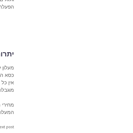
הפעלת 
יתרונ
מעלון 
כסא הג
אין כל
מוגבלוי
המעלון,
ext post: