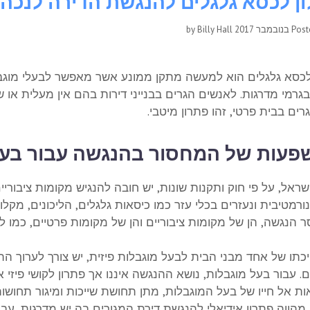
ן לכסא גלגלים להנגשת הדירה לנכה
Billy Hall
by
Pos
לכסא גלגלים הוא למעשה מתקן ממונע אשר מאפשר לבעלי מוגבל
גרמי מדרגות. לאנשים הגרים בבנייני דירות בהם אין מעלית או 
ים בבית פרטי, זהו פתרון מיטבי.
עות של המחסור בהנגשה עבור בעלי
שראל, על פי חוק ותקנות שונות, יש חובה להנגיש מקומות ציבוריים
ורמטיבית ונעזרים בכלי עזר כמו כיסאות גלגלים, הליכונים, מקלו
ר הנגשה, הן של מקומות ציבוריים והן של מקומות פרטיים, כמו 
כתו של אחד מבני הבית לבעל מוגבלות פיזית, יש צורך לערוך ה
 עבור בעל מוגבלות, נושא ההנגשה איננו אך פתרון לקושי פיזי 
ת אל חייו של בעל המוגבלות, מתן תחושת שייכות ומיגור תחושו
מהווה פתרון אידיאלי להנגשת דירת המגורים בה יש מדרגות, עבו