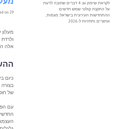
מעלו
לקראת שיפוץ גג: 4 דברים שחובה לדעת
על התקנת קולטי שמש חדשים
29 בנובמבר 2017
ted on
ההתחדשות העירונית בישראל: מגמות,
אתגרים ותחזיות ל-2026
מעלון 
ולרדת ב
אלה הגר
ההשפ
כיום בי
בצורה נ
של חוס
עם הפי
החדשים.
העצמאו
גלגלים