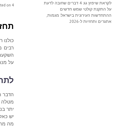
לקראת שיפוץ גג: 4 דברים שחובה לדעת
4 בנובמבר 2014
sted on
על התקנת קולטי שמש חדשים
ההתחדשות העירונית בישראל: מגמות,
אתגרים ותחזיות ל-2026
תחזו
כולנו ר
רבים מ
השקעה 
על מנת 
לתחז
הדבר הר
מטלה ו
יתר בני
יש כאל
מה מתא