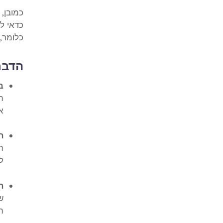
כמובן,
כדאי ל
כלומר,
הדבר
ב
ת
א
ה
ה
ל
ה
ש
ה