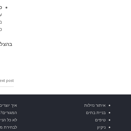
כ
ע
מ
כ
בהצלח
ext post:
איתור נזילות
איך יוצרים
בניית בתים
המגורים?
טיפים
לא כל הניי
ניקיון
לבחירת מג