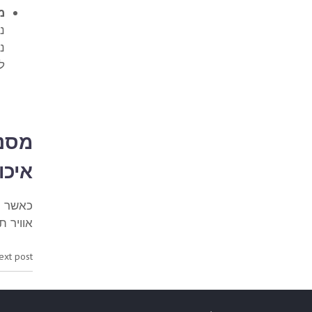
מ
נ
נ
ל
מסננ
איכו
כאשר מ
אוויר 
ext post: