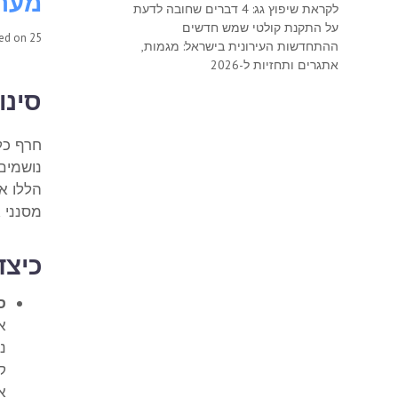
מערכ
לקראת שיפוץ גג: 4 דברים שחובה לדעת
על התקנת קולטי שמש חדשים
25 בנובמבר 2015
ted on
ההתחדשות העירונית בישראל: מגמות,
אתגרים ותחזיות ל-2026
סינו
חרף כל 
נושמים 
הללו את
מסנני א
כיצד
ס
נ
ק
א