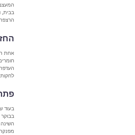
המעצבי
בבית, ו
הרצפה 
החזר
אחת המ
חומרים 
העדפה 
לחקות 
פתרו
בעוד שב
בבוקר ב
השינה 
מפנקת,