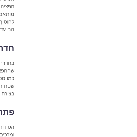
חפצינו 
מותאמים
להוסיף 
הם עדיי
חדרי
בחדרי 
שהחפצים
כמו ספ
שטח הק
בצורה 
פתרו
הסידור
ומרכיבי