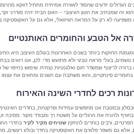
ם הגדולים יודעים שהסוד לאווירה אמיתית מתחיל דווקא מהרצפה
הוא זה שמכתיב את הטון העיצובי – האם הבית יהיה מודרני וקר, כפ
משפיעה לא רק על המראה הוויזואלי, אלא גם על האקוסטיקה בבי
ה אל הטבע והחומרים האותנטיים
גמות החזקות ביותר בשנים האחרונות בעולם העיצוב היא החיבו
נושמים, בעלי מראה טבעי ולא מתועש מדי. לכן, אנו רואים בבתים
ברורה לריצוף שמשדר חום ואלגנטיות נצחית. שימוש בחיפוי של
פ
בחומרים סינתטיים, והוא משתבח עם השנים ומתאים את עצמו כמ
נות רכים לחדרי השינה והאירוח
סלון ובמטבח אנו מחפשים עמידות ופרקטיות, בחדרים האינטימיים
חורף ולהניח את הרגליים על משטח רך ומבודד מקור. מסיבה זו, 
הפרטיים, ורבים בוחרים להתקין
שטיחים מקיר לקיר
בחדרי ההור
 אלא גם משפר פלאים את האקוסטיקה בחדר ובולע רעשים, מה שי