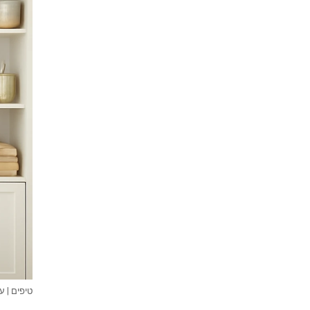
טיפים
|
עי