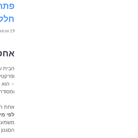
פתרו
חלל
19 באוגוסט 2025
ted on
אחסו
הבית של
ופרקטית
– הוא 
ומסודרת
אחת הב
לפי מי
משמעות
הסגנון 