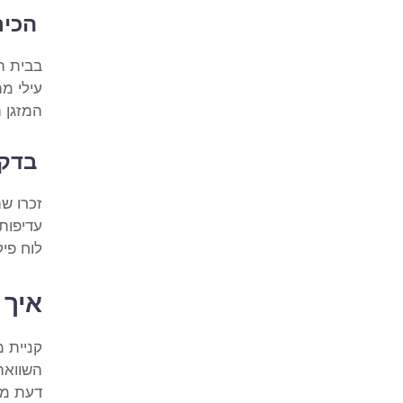
הכירו
בבית הח
עילי מ
המזגן ה
בדקו
זכרו ש
לוח פיקו
איך 
קניית מזג
השוואה 
דעת מנ