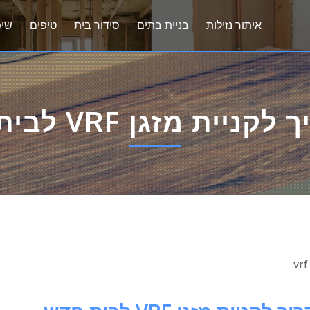
איתור נזילות
בניית בתים
סידור בית
טיפים
שיפ
ניית מזגן VRF לבית חדש