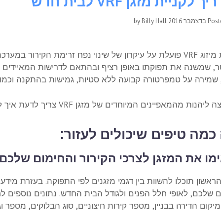
 לקניית מזגן VRF לבית חדש
Billy Hall
by
Pos
מערכת מיזוג VRF פועלת על עיקרון של שינוי נפח זרימת הקיר
טר, שמשנה את תפוקתו באופן רציף ובהתאם לדרישות המאיידים ב
שמירה על טמפרטורה קבועה ללא סטיות, גמישות בהתקנה וכמובן
נות מהמאפיינים המיוחדים של מזגן VRF צריך לדעת איך לבחור אותו גם בבית החדש.
כמה טיפים שיכולים לעזור:
מו את המזגן לצרכי הקירור והחימום שלכם
ראשון תוכלו להשוות בין דגמי מזגנים לפי התפוקה. בעזרת מידע
ם שלכם, לאופי חלל הפנים ולגודל הבית החדש. נתונים נוספים 
יקום הדירה בבניין, מספר קירות חיצוניים, סוג הבלוקים, מספר