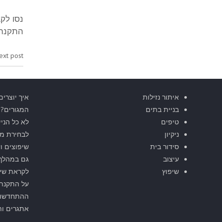
נסו לק
התקנה.
ext post:
איתור נזילות
איך יוצרים
בניית בתים
המגורים?
טיפים
לא כל הניי
ניקיון
לבחירת מג
סידור בית
שיפוצים וז
עיצוב
גם במהלך 
שיפוץ
על התקנת
ההתחדשות 
אתגרים ותחז