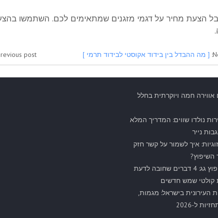
בל הצעת מחיר על דגמי מזגנים שמתאימים לכם. השתמשו בהצעת ה
N
[ מה ההבדל בין בידוד אקוסטי לבידוד תרמי ]
revious post:
 אווירה חמה ויוקרתית בחלל
רות נולדו שווים: המדריך המלא
בות נייר
וגיות: איך לשמור על קשר חזק
השיפוץ?
לקראת שיפוץ גג: 4 דברים שחובה לדעת
 קולטי שמש חדשים
העירונית בישראל: מגמות,
יות ל-2026