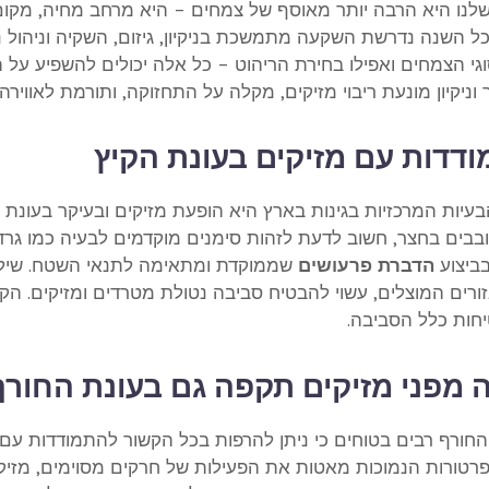
שלנו היא הרבה יותר מאוסף של צמחים – היא מרחב מחיה, מקום מ
ל השנה נדרשת השקעה מתמשכת בניקיון, גיזום, השקיה וניהול נכ
וגי הצמחים ואפילו בחירת הריהוט – כל אלה יכולים להשפיע על 
וניקיון מונעת ריבוי מזיקים, מקלה על התחזוקה, ותורמת לאווירה
דדות עם מזיקים בעונת הקיץ
עיות המרכזיות בגינות בארץ היא הופעת מזיקים ובעיקר בעונת ה
בים בחצר, חשוב לדעת לזהות סימנים מוקדמים לבעיה כמו גרד 
בביצוע
הדברת פרעושים
שממוקדת ומתאימה לתנאי השטח. שילוב 
ורים המוצלים, עשוי להבטיח סביבה נטולת מטרדים ומזיקים. הק
חות כלל הסביבה.
 מפני מזיקים תקפה גם בעונת החורף
החורף רבים בטוחים כי ניתן להרפות בכל הקשור להתמודדות עם 
טורות הנמוכות מאטות את הפעילות של חרקים מסוימים, מזיקים