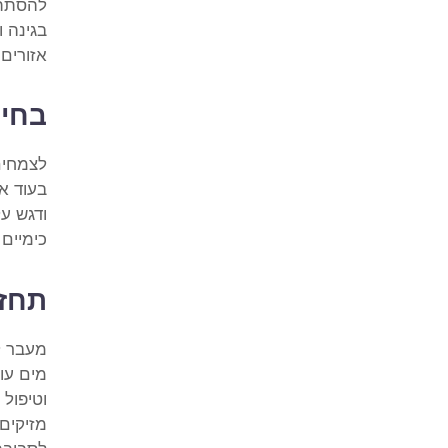
להסתתר
בגינה ו
אזורים 
בחיר
לצמחים 
בעוד אח
ודגש ע
כימיים 
תחזו
מעבר ל
מים עומ
וטיפול
מזיקים