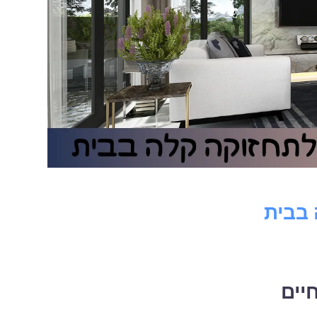
 בבית
יים