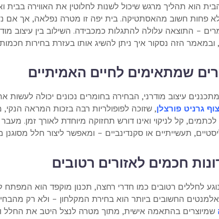
הבית הוא תהליך מרגש שיכול לשנות לחלוטין את האווירה בבית ו
לא פחות חשוב מהאסתטיקה. בית יפה זו מטרה נפלאה, אך אם נדר
רים – התוצאה עלולה להתגלות כמכבידה. השילוב בין עיצוב מוד
 ובמאמר הזה נסקור איך ניתן להשיג אותו בעזרת בחירות חכמות.
ים שמתאימים לחיים האמיתיים
תכננים עיצוב מודרני, הבחירה בחומרים נכונים יכולה לעשות את
וף גרניט פורצלן
, שזוכה לפופולריות רבה בזכות המראה הנקי, 
כתמים, קל לניקוי ואינו דורש תחזוקה מיוחדת לאורך זמן. מעבר 
סטיים, תעשייתיים או סקנדינביים – ומאפשר ליצור חלל מסוגנן מ
נות חכמים לאזורים רטובים
גע לחללים רטובים כמו חדרי רחצה, תכנון מוקפד הוא המפתח לנו
למנטים החשובים ביותר הוא בחירת המקלחון – ולא רק מהבחינה 
שמיוצרים בהתאמה אישית, מתוך מטרה לנצל היטב את החלל וגם