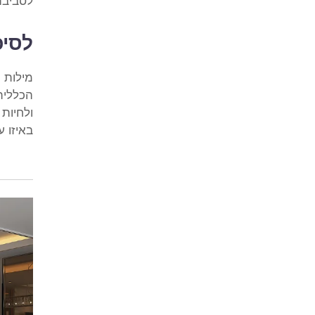
לסביבה 
לסיכ
מילות 
הכללית
ולחיות 
באיזו ע