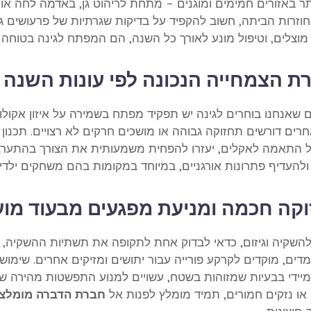
 באזורים חמימים ומוגנים – מתחת לריהוט גן, באדמה לחה או 
חוזרות הביתה, חשוב להקפיד על בדיקות שגרתיות של פרעושים גם
מוצלים, וטיפול מונע לאורך כל השנה, הם המפתח לגינה בטוחה ו
ת הצמחייה הנכונה לפי עונות השנה
שאנחנו בוחרים לגינה יש תפקיד מפתח בשמירה על איזון אקולוגי
רים דורשים תחזוקה גבוהה או מושכים חרקים לא רצויים. תכנון
ל התאמה לאקלים, יעזרו להפחית משמעותית את הצורך בהתערבו
ולהעדיף פתרונות אורגניים, במיוחד במקומות בהם משחקים ילדי
קה חכמה ומניעת מפגעים מבעוד מוע
השקיה וגיזום, כדאי לבדוק אחת לתקופה את תשתיות ההשקיה, מר
דים, מוקדים לקרקע פורייה עבור יתושים ומזיקים אחרים. שימוש
 מיידי בבעיות שמזוהות בשטח, עשויים למנוע התפשטות מהירה 
 או נזקים חמורים, תמיד מומלץ לפנות אל
חברת הדברה מומלצ