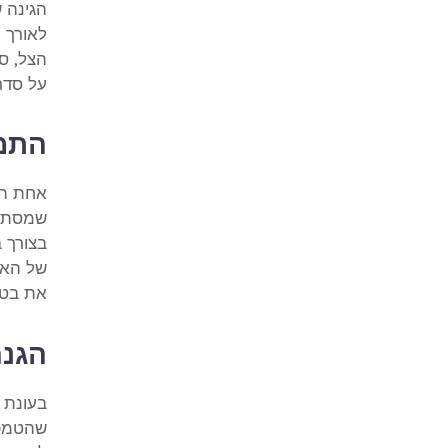
הגינה 
לאורך כ
הצל, ס
על סדר 
התמו
אחת הב
שמסתוב
בצורך 
של האז
את בטי
הגנה
בעונת 
שהטמפר