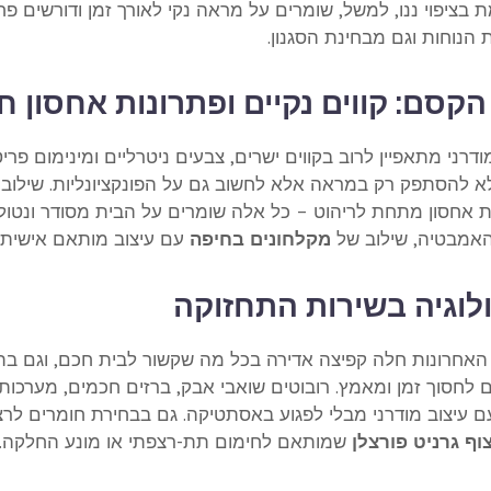
בציפוי ננו, למשל, שומרים על מראה נקי לאורך זמן ודורשים פח
הנוחות וגם מבחינת הסגנון.
הקסם: קווים נקיים ופתרונות אחסון ח
ודרני מתאפיין לרוב בקווים ישרים, צבעים ניטרליים ומינימום פרי
א להסתפק רק במראה אלא לחשוב גם על הפונקציונליות. שילוב ש
ת אחסון מתחת לריהוט – כל אלה שומרים על הבית מסודר ונטול ע
אמבטיה, שילוב של
מקלחונים בחיפה
עם עיצוב מותאם אישית 
לוגיה בשירות התחזוקה
האחרונות חלה קפיצה אדירה בכל מה שקשור לבית חכם, וגם בתח
ם לחסוך זמן ומאמץ. רובוטים שואבי אבק, ברזים חכמים, מערכו
ם עיצוב מודרני מבלי לפגוע באסתטיקה. גם בבחירת חומרים לרצ
וף גרניט פורצלן
שמותאם לחימום תת-רצפתי או מונע החלקה.